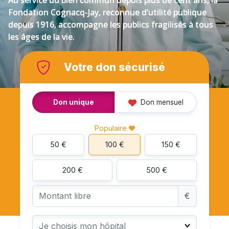
Au service du bien commun depuis plus de cent ans, la
Fondation Cognacq-Jay, reconnue d’utilité publique
depuis 1916, accompagne les publics fragilisés à tous
les âges de la vie.
Votre don sécurisé
Don unique
Don mensuel
Populaire
50 €
100 €
150 €
200 €
500 €
Montant libre
€